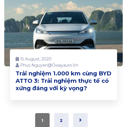
15 August, 2020
Phuc.nguyen@owayauto.vn
Trải nghiệm 1.000 km cùng BYD
ATTO 3: Trải nghiệm thực tế có
xứng đáng với kỳ vọng?
1
2