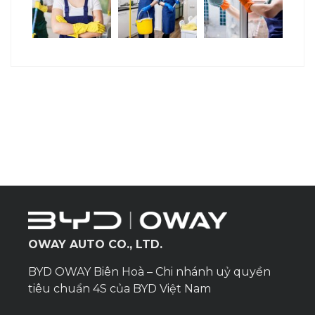
OWAY AUTO CO., LTD.
BYD OWAY Biên Hoà – Chi nhánh uỷ quyền
tiêu chuẩn 4S của BYD Việt Nam