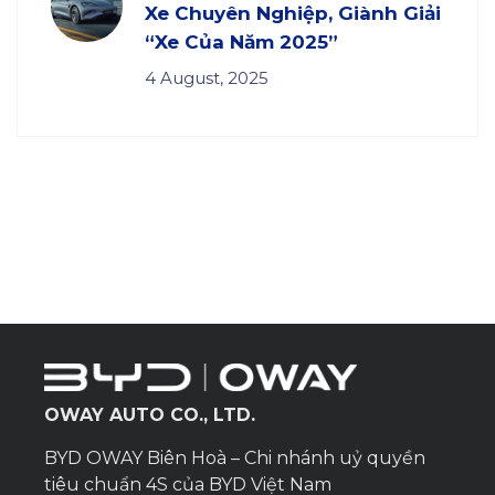
Xe Chuyên Nghiệp, Giành Giải
“Xe Của Năm 2025”
4 August, 2025
OWAY AUTO CO., LTD.
BYD OWAY Biên Hoà – Chi nhánh uỷ quyền
tiêu chuẩn 4S của BYD Việt Nam